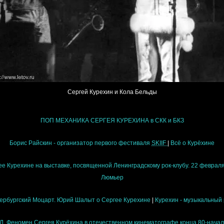
Сергей Курехин и Кола Бельды
ПОП МЕХАНИКА СЕРГЕЯ КУРЕХИНА в СКК и БКЗ
Борис Райскин - организатор первого фестиваля
SKIIF
|
Всё о Курёхине
ее Курехине на выставке, посвященной Ленинградскому рок-клубу. 22 феврал
Люмьер
ербургский Моцарт. Юрий Шалыт о Сергее Курехине
|
Курехин - музыкальный 
Л. Феномен Сергея Курёхина в отечественном кинематографе конца 80-начала