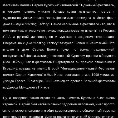
Фестиваль памяти Сергея Курехина" - гигантский 11-дневный фестиваль,
в котором приняло участие больше сотни музыкантов, поэтов и
художников. Значительная часть фестиваля проходила в Мекке фри-
джаза - клубе "Knitting Factory". Самое необычное в фестивале - то, что в
нем принимали участие не только новоджазовые музыканты из России,
США и русской диаспоры, но и музыканты академического плана.
Впервые на сцене "Knitting Factory" зазвучал Шопен и Чайковский! Это
вполне в духе Сергея. Вполне, судя по всему, традиционный
новоджазовый фестивальчик, посвященный Курехину, прошел в Лондоне
(Лео Фейгин). Как и фестиваль Н. Дмитриева он прямого отношения к
Курехину, правда, не имел... Второй "Интердисциплинарный Фестиваль
памяти Сергея Курехина" в Нью-Йорке состоялся в мае 1998 усилиями
Дэвида Гросса. В октябре 1998 наконец-то прошел большой фестиваль
во Дворце Молодежи в Питере.
Ну, и, наверное, самая страшная часть, - смерть Курехина была очень
странной. Сергей был необыкновенно здоровым человеком, имел просто
атлетическое сложение и любил демонстрировать обнаженный торс на
репетициях поп-механики. Умер от почти невозможной болезни: саркома