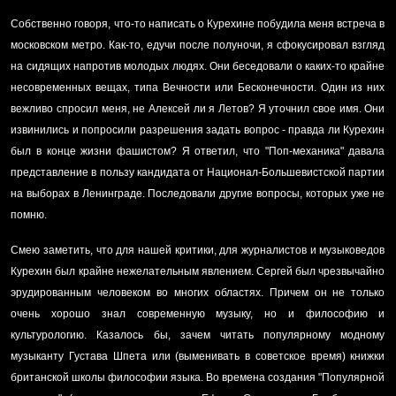
Собственно говоря, что-то написать о Курехине побудила меня встреча в
московском метро. Как-то, едучи после полуночи, я сфокусировал взгляд
на сидящих напротив молодых людях. Они беседовали о каких-то крайне
несовременных вещах, типа Вечности или Бесконечности. Один из них
вежливо спросил меня, не Алексей ли я Летов? Я уточнил свое имя. Они
извинились и попросили разрешения задать вопрос - правда ли Курехин
был в конце жизни фашистом? Я ответил, что "Поп-механика" давала
представление в пользу кандидата от Национал-Большевистской партии
на выборах в Ленинграде. Последовали другие вопросы, которых уже не
помню.
Смею заметить, что для нашей критики, для журналистов и музыковедов
Курехин был крайне нежелательным явлением. Сергей был чрезвычайно
эрудированным человеком во многих областях. Причем он не только
очень хорошо знал современную музыку, но и философию и
культурологию. Казалось бы, зачем читать популярному модному
музыканту Густава Шпета или (выменивать в советское время) книжки
британской школы философии языка. Во времена создания "Популярной