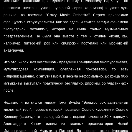
механики" (название принадлежит Ефиму Семеновичу Барбану - по
названию книжек научно-популярной серии Ферсмана) и даже чуть
раньше, во времена "Crazy Music Orchestra" Сергея привлекали
французские структуралисты. Как раз здесь и таится загадка феномена
"Популярной механики", которая не была только музыкальным
представлением. Не была она вместе с тем и стилем жизни, как,
например, питерский рок или сибирский пост-панк или московский
андеграунд.
Что это было? Для участников - праздник! Грандиозная многоуровневая,
мультикодовая компиляция, слепленная по-советски, то есть
импровизационно, с энтузиазмом, и весьма неформально. До конца 90-х
музыканты выступали практически бесплатно. Впрочем, об участниках -
после.
Недавно я наткнулся книжку Тома Вулфа "Электропрохладительный
кислотный тест", перевод которой посвящен Сергею Курехину и Сергею
Хренову (замечу, что последний был в первой половине 80-х наряду с
Александром Каном одним из главных организаторов Новой
Импровизационной Музыки в Питере). Да, внешне акции Курехина