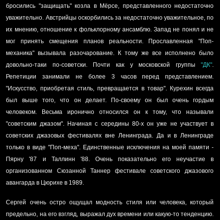
бросились "защищать" козла в Мёрсе, представленного недостаточно
уважительно. Австрийцы оскорбились за недостаточно уважительное, по
их мнению, отношение к фольклорному ансамблю. Запад не понял и не
мог принять смещения планов реальности. Прославленная "Поп-
механика" вызывала разочарование. К тому же все исполнено было
довольно-таки по-советски. Почти как у московской группы
"ДК"
.
Репетиции занимали не более 3 часов перед представлением.
"Искусство, приобретая стиль, превращается в товар". Курехин всегда
был выше того, что он делает. По-своему он был очень гордым
человеком. Весьма иронично относился он к тому, что называли
"советским джазом". Начиная с середины 80-х он уже не участвует в
советских джазовых фестивалях вне Ленинграда. Да и в Ленинграде
только в виде "Поп-меха". Единственные исключения на моей памяти -
Пярну '87 и Таллинн '88. Очень показательно его неучастие в
организованном Сюзанной Таннер фестивале советского джазового
авангарда в Цюрихе в 1989.
Сергей очень остро ощущал модность стиля или человека, который
предельно, на его взгляд, выражал дух времени или какую-то тенденцию.