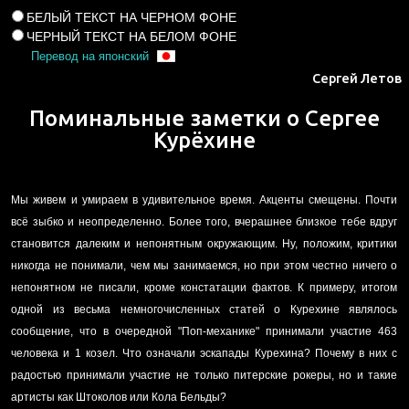
БЕЛЫЙ ТЕКСТ НА ЧЕРНОМ ФОНЕ
ЧЕРНЫЙ ТЕКСТ НА БЕЛОМ ФОНЕ
Перевод на японский
Сергей Летов
Поминальные заметки о Сергее
Курёхине
Мы живем и умираем в удивительное время. Акценты смещены. Почти
всё зыбко и неопределенно. Более того, вчерашнее близкое тебе вдруг
становится далеким и непонятным окружающим. Ну, положим, критики
никогда не понимали, чем мы занимаемся, но при этом честно ничего о
непонятном не писали, кроме констатации фактов. К примеру, итогом
одной из весьма немногочисленных статей о Курехине являлось
сообщение, что в очередной "Поп-механике" принимали участие 463
человека и 1 козел. Что означали эскапады Курехина? Почему в них с
радостью принимали участие не только питерские рокеры, но и такие
артисты как Штоколов или Кола Бельды?