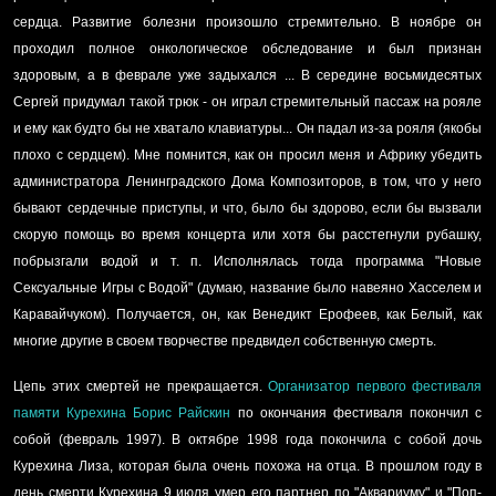
сердца. Развитие болезни произошло стремительно. В ноябре он
проходил полное онкологическое обследование и был признан
здоровым, а в феврале уже задыхался ... В середине восьмидесятых
Сергей придумал такой трюк - он играл стремительный пассаж на рояле
и ему как будто бы не хватало клавиатуры... Он падал из-за рояля (якобы
плохо с сердцем). Мне помнится, как он просил меня и Африку убедить
администратора Ленинградского Дома Композиторов, в том, что у него
бывают сердечные приступы, и что, было бы здорово, если бы вызвали
скорую помощь во время концерта или хотя бы расстегнули рубашку,
побрызгали водой и т. п. Исполнялась тогда программа "Новые
Сексуальные Игры с Водой" (думаю, название было навеяно Хасселем и
Каравайчуком). Получается, он, как Венедикт Ерофеев, как Белый, как
многие другие в своем творчестве предвидел собственную смерть.
Цепь этих смертей не прекращается.
Организатор первого фестиваля
памяти Курехина Борис Райскин
по окончания фестиваля покончил с
собой (февраль 1997). В октябре 1998 года покончила с собой дочь
Курехина Лиза, которая была очень похожа на отца. В прошлом году в
день смерти Курехина 9 июля умер его партнер по "Аквариуму" и "Поп-