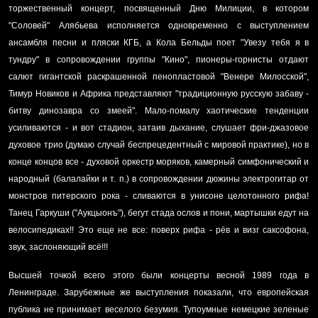
торжественный концерт, посвященный Дню Милиции, в котором
"Соловей" Алябьева исполняется одновременно с выступлением
ансамбля песни и пляски КГБ, а Кола Бельды поет "Увезу тебя я в
тундру" в сопровождении группы "Кино", пионеры-горнисты отдают
салют гигантской раскрашенной пенопластовой "Венере Милосской",
Тимур Новиков и Африка представляют "традиционную русскую забаву -
битву динозавра со змеей". Мало-помалу хаотические тенденции
усиливаются - и вот стадион, затаив дыхание, слушает фри-джазовое
духовое трио (думаю случай беспрецедентный с мировой практике), но в
конце концов все - духовой оркестр моряков, камерный симфонический и
народный (балалайки и т. п.) в сопровождении дюжины электрогитар от
монстров питерского рока - сливаются в унисоне целотонного рифа!
Танец Гаркуши ("Аукцыонъ"), бегут стада ослов и пони, мартышки едут на
велосипедиках!! Это еще не все: поверх рифа - рёв и визг саксофона,
звук, заслоняющий всё!!!
Высшей точкой всего этого были концерты весной 1989 года в
Ленинграде. Зарубежные же выступления показали, что европейская
публика не принимает веселого безумия. Тупоумные немецкие зеленые