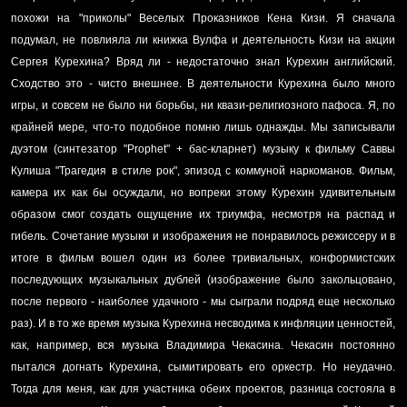
похожи на "приколы" Веселых Проказников Кена Кизи. Я сначала
подумал, не повлияла ли книжка Вулфа и деятельность Кизи на акции
Сергея Курехина? Вряд ли - недостаточно знал Курехин английский.
Сходство это - чисто внешнее. В деятельности Курехина было много
игры, и совсем не было ни борьбы, ни квази-религиозного пафоса. Я, по
крайней мере, что-то подобное помню лишь однажды. Мы записывали
дуэтом (синтезатор "Prophet" + бас-кларнет) музыку к фильму Саввы
Кулиша "Трагедия в стиле рок", эпизод с коммуной наркоманов. Фильм,
камера их как бы осуждали, но вопреки этому Курехин удивительным
образом смог создать ощущение их триумфа, несмотря на распад и
гибель. Сочетание музыки и изображения не понравилось режиссеру и в
итоге в фильм вошел один из более тривиальных, конформистских
последующих музыкальных дублей (изображение было закольцовано,
после первого - наиболее удачного - мы сыграли подряд еще несколько
раз). И в то же время музыка Курехина несводима к инфляции ценностей,
как, например, вся музыка Владимира Чекасина. Чекасин постоянно
пытался догнать Курехина, сымитировать его оркестр. Но неудачно.
Тогда для меня, как для участника обеих проектов, разница состояла в