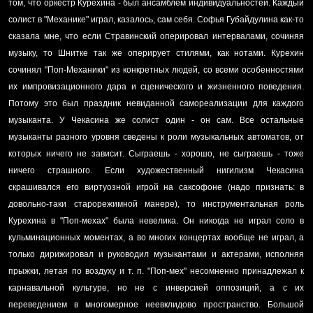
том, что оркестр Курехина - был ансамблем индивидуальностей. Каждый
солист в "Механике" играл, казалось, сам себя. Софья Губайдулина как-то
сказала мне, что если Стравинский оперировал интервалами, сочиняя
музыку, то Шнитке так же оперирует стилями, как нотами. Курехин
сочинял "Поп-Механики" из конкретных людей, со всеми особенностями
их импровизационного дара и сценического и жизненного поведения.
Потому это был праздник невиданной самореализации для каждого
музыканта. У Чекасина же солист один - он сам. Все остальные
музыканты разного уровня сведены к роли музыкальных автоматов, от
которых ничего не зависит. Сыграешь - хорошо, не сыграешь - тоже
ничего страшного. Если художественный нигилизм Чекасина
скрашивался его виртуозной игрой на саксофоне (надо признать: в
довольно-таки старорежимной манере), то инструментальная роль
Курехина в "Поп-мехах" была невелика. Он никогда не играл соло в
кульминационных моментах, а во многих концертах вообще не играл, а
только дирижировал и руководил музыкантами и актерами, исполняя
прыжки, летая по воздуху и т. п. "Поп-мех" несомненно принадлежал к
карнавальной культуре, но не с инверсией оппозиций, а с их
переведением в многомерное неевклидово пространство. Большой