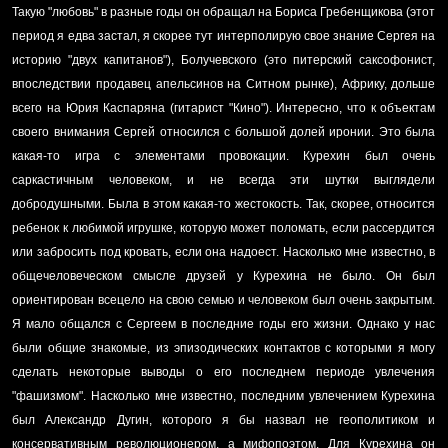
Такую "любовь" в разные годы он обращал на Бориса Гребенщикова (этот
период я едва застал, я скорее тут интерполирую свое знание Сергея на
историю "двух капитанов"), Болучевского (это питерский саксофонист,
впоследствии продавец апельсинов на Ситном рынке), Африку, дольше
всего на Юрия Каспаряна (гитарист "Кино"). Интересно, что к объектам
своего внимания Сергей относился с большой долей иронии. Это была
какая-то игра с элементами провокации. Курехин был очень
саркастичным человеком, и не всегда эти шутки выглядели
добродушными. Была в этом какая-то жестокость. Так, скорее, относится
ребенок к любимой игрушке, которую может поломать, если рассердится
или забросить под кровать, если она надоест. Насколько мне известно, в
общечеловеческом смысле друзей у Курехина не было. Он был
ориентирован всецело на свою семью и человеком был очень закрытым.
Я мало общался с Сергеем в последние годы его жизни. Однако у нас
были общие знакомые, из эпизодических контактов с которыми я могу
сделать некоторые выводы о его последнем периоде увлечения
"фашизмом". Насколько мне известно, последним увлечением Курехина
был Александр Дугин, которого я бы назвал не геополитиком и
консервативным революционером, а мифопоэтом. Для Курехина он