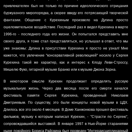
привлекателен был не только по причине идеологического отрицания
буржуазного миропорядка, а скорее ввиду его потрясающей творческой
фантазии. Общение с Курехиным произвело на Дугина просто
ошеломительное воздействие. Последний раз я видел Курехина в марте
1996-го - последнего года его жизни. Он попытался представить мне
своего друга, я тоже стал представляться, но услышал в ответ, что мы
уже знакомы: Дугина в присутствии Курехина я просто не узнал! Мне
кажется, что увлечение "консервативной революцией" носило у Сергея
Курехина такой же характер, как и интерес к Клоду Леви-Строссу,
Мишелю Фуко, гитарной музыке Бранко или к музыке Джона Зорна.
В некотором смысле Курехин продолжает определять русскую
музыкальную жизнь. Через два месяца после его смерти начался
фестиваль памяти Сергея Курехина, проведенный Николаем
Дмитриевым. По существу, это были концерты новой музыки в ЦДХ.
Длилось все это около 4 месяцев. В Доме Ханжонкова прошел фестиваль
фильмов, музыку к которым написал Курехин, - "Страсти по Сергею",
сопровождавшийся выставкой. В январе 1997 в Нью-Йорке стараниями
ныне покойного Бориса Райскина был проведен "Интердисциплинарный