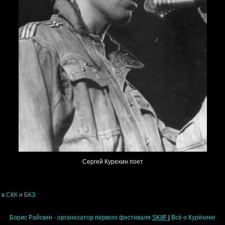
Сергей Курехин поет
 СКК и БКЗ
Борис Райскин - организатор первого фестиваля
SKIIF
|
Всё о Курёхине