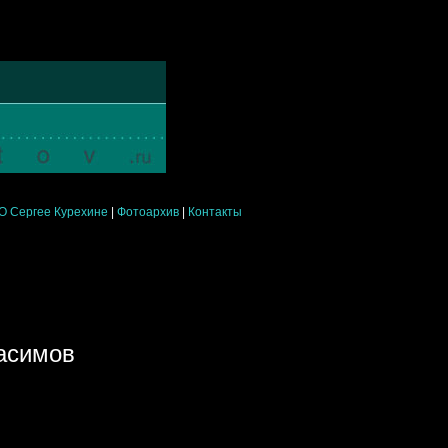
О Сергее Курехине
|
Фотоархив
|
Контакты
расимов