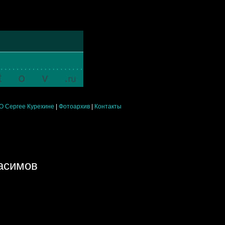
О Сергее Курехине
|
Фотоархив
|
Контакты
расимов