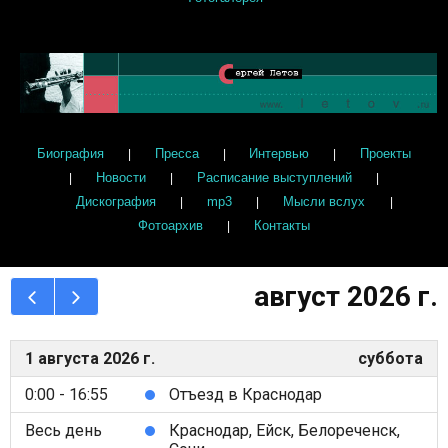
Биография
Пресса
Интервью
Проекты
|
|
|
Новости
Расписание выступлений
|
|
|
Дискография
mp3
Мысли вслух
|
|
|
Фотоархив
Контакты
|