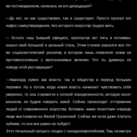
же постмодернизм, началась ли его деградация?
—Да нет, он как существовал, так и существует. Просто пропал его
пафос самоутверждения, без которого искусству трудно жить.
— Кстати, наш бывший официоз, проплутав лет пять в потемках,
нашел свой большой и цельный стиль. Этим стилем оказался все тот
же социалистический реализм, в котором лишь поменяли знаки на
противоположные у малозначимых величин. Что ты думаешь по
поводу этой реставрации?
—Авангард нужен как власти, так и обществу в период больших
перемен. Ну а потом, когда новая власть начинает чувствовать себя
уверенно, то она стремится к полной определенности, которую несет
реализм, не будем говорить какой. Сейчас происходит отторжение
людей от современного искусства. Вспомни, какие гигантские очереди
люди выстаивали на Малой Грузинской. Сейчас же если даже платить
публике, то она все равно не пойдет!
Этот печальный процесс сходен с западноевропейским. Там, несмотря