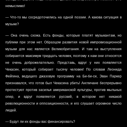
немыслимо!
— Что-то мы сосредоточились на одной поэзии. А какова ситуация в
музыке?
— Она очень схожа. Есть фонды, которые платят музыкантам, но
публики при этом нет. Образцом развития новой импровизационной
музыки для нас является Великобритания. И там на выступления
собирается максимум тридцать человек, поэтому к нам они относятся
не очень доброжелательно. Представь, вдруг у них появляется
Чекасин, который собирает тысячу человек! По словам Леонида
Фейгина, ведущего джазовую программу на Би-би-си, Эван Паркер
признавался, что готов был Чекасина убить! Англичане беспрерывно
протестуют против засилья американской культуры, против мыльных
опер, и вдруг появляется русский, в котором нет никакой
революционности и оппозиционности, и его слушает огромное число
людей.
— Будут ли их фонды вас финансировать?