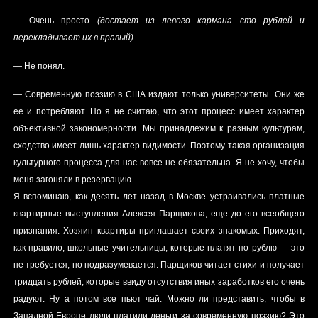
— Очень просто
(достает из левого кармана сто рублей и
перекладывает их в правый)
.
— Не понял.
— Современную поэзию в США издают только университеты. Они же
ее и потребляют. Но я не считаю, что этот процесс имеет характер
объективной закономерности. Мы принадлежим к разным культурам,
сходство имеет лишь характер видимости. Поэтому такая организация
культурного процесса для нас вовсе не обязательна. Я не хочу, чтобы
меня загоняли в резервацию.
Я вспоминаю, как десять лет назад в Москве устраивались платные
квартирные выступления Алексея Парщикова, еще до его всеобщего
признания. Хозяин квартиры приглашает своих знакомых. Приходят,
как правило, школьные учительницы, которые платят по рублю — это
не требуется, но подразумевается. Парщиков читает стихи и получает
тридцать рублей, которые ввиду отсутствия иных заработков его очень
радуют. Ну а потом все пьют чай. Можно ли представить, чтобы в
Западной Европе люди платили деньги за современную поэзию? Это