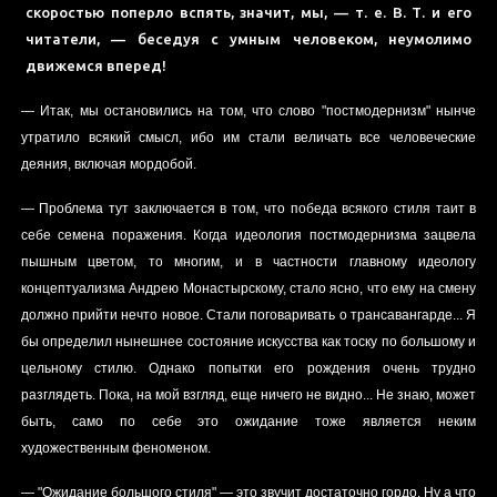
скоростью поперло вспять, значит, мы, — т. е. В. Т. и его
читатели, — беседуя с умным человеком, неумолимо
движемся вперед!
— Итак, мы остановились на том, что слово "постмодернизм" нынче
утратило всякий смысл, ибо им стали величать все человеческие
деяния, включая мордобой.
— Проблема тут заключается в том, что победа всякого стиля таит в
себе семена поражения. Когда идеология постмодернизма зацвела
пышным цветом, то многим, и в частности главному идеологу
концептуализма Андрею Монастырскому, стало ясно, что ему на смену
должно прийти нечто новое. Стали поговаривать о трансавангарде... Я
бы определил нынешнее состояние искусства как тоску по большому и
цельному стилю. Однако попытки его рождения очень трудно
разглядеть. Пока, на мой взгляд, еще ничего не видно... Не знаю, может
быть, само по себе это ожидание тоже является неким
художественным феноменом.
— "Ожидание большого стиля" — это звучит достаточно гордо. Ну а что