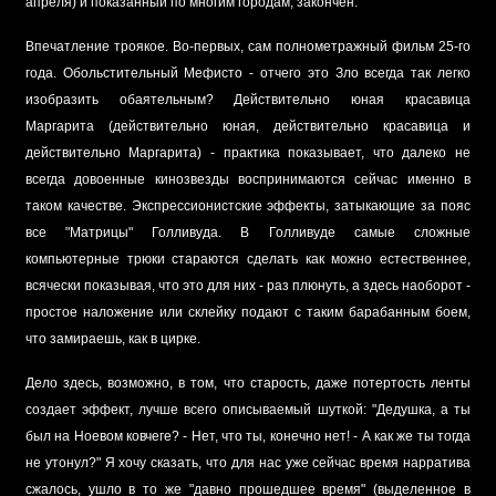
апреля) и показанный по многим городам, закончен.
Впечатление троякое. Во-первых, сам полнометражный фильм 25-го
года. Обольстительный Мефисто - отчего это Зло всегда так легко
изобразить обаятельным? Действительно юная красавица
Маргарита (действительно юная, действительно красавица и
действительно Маргарита) - практика показывает, что далеко не
всегда довоенные кинозвезды воспринимаются сейчас именно в
таком качестве. Экспрессионистские эффекты, затыкающие за пояс
все "Матрицы" Голливуда. В Голливуде самые сложные
компьютерные трюки стараются сделать как можно естественнее,
всячески показывая, что это для них - раз плюнуть, а здесь наоборот -
простое наложение или склейку подают с таким барабанным боем,
что замираешь, как в цирке.
Дело здесь, возможно, в том, что старость, даже потертость ленты
создает эффект, лучше всего описываемый шуткой: "Дедушка, а ты
был на Ноевом ковчеге? - Нет, что ты, конечно нет! - А как же ты тогда
не утонул?" Я хочу сказать, что для нас уже сейчас время нарратива
сжалось, ушло в то же "давно прошедшее время" (выделенное в