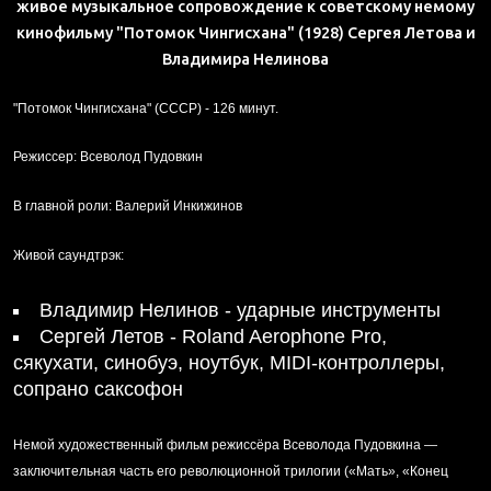
живое музыкальное сопровождение к советскому немому
кинофильму "Потомок Чингисхана" (
1928
) Сергея Летова и
Владимира Нелинова
"Потомок Чингисхана" (СССР) -
126 минут
.
Режиссер:
Всеволод Пудовкин
В главной роли:
Валерий Инкижинов
Живой саундтрэк:
Владимир Нелинов
- ударные инструменты
Сергей Летов
- Roland Aerophone Pro,
сякухати, синобуэ, ноутбук, MIDI-контроллеры,
сопрано саксофон
Немой художественный фильм режиссёра Всеволода Пудовкина —
заключительная часть его революционной трилогии («Мать», «Конец