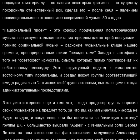
подходом к материалу – по словам некоторых критиков – по существу
похоронила отечественный рок, сделав его – после себя – явлением
провинциальным по отношению к современной музыке 80-х годов.
"Национальный проект" - это хорошо продуманная полуторачасовая
музыкально-документальная сюита, материалом для которой послужили –
помимо оригинальной музыки – расхожие музыкальные клише нашего
времени, препарированные этими "резидентами" Запада в артефакты
того же "советского" искусства, смыслы которых прямо противоречат их
собственному месседжу. Этот, структурный подход к имманентно
восточному типу пропаганды, и создал вокруг группы соответствующий
имидж радикально "антисоветской" группы со всеми, вытекающими отсюда
административными последствиями.
Этот диск интересен еще и тем, что, - когда продюсер группы опросил
своих музыкантов на предмет того, за что им, как музыкантам, никогда не
будет стыдно, и какую вещь они бы посчитали за "визитную карточку"
группы ДК, - большинство выбрало "Абрек" - с гениальным соло Сергея
Летова на альт-саксофоне на фантастические модуляции Александра