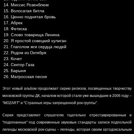
Миссис Розенблюм
Волосатая битла
Ценно поднятая бровь
Абрек
Фетяска
Слово товарища Ленина
Я простой совецкий хулиган
Глаголом жги сердца людей
Родом из Октября
Кочет
Сектор Газа
Барыня
Матросская песня
Этот новый альбом продолжает серию релизов, посвященных творчеству
московской группы ДК, началом которой стали уже вышедшие в 2006 году –
"МОZART" и "Странные игры запрещенной рок-группы".
Серия представляет слушателю тщательно отреставрированные и
"подогнанные" под современные звуковые стандарты записи подпольной
легенды московской рок-сцены – легенды, которая своим ортодоксальным